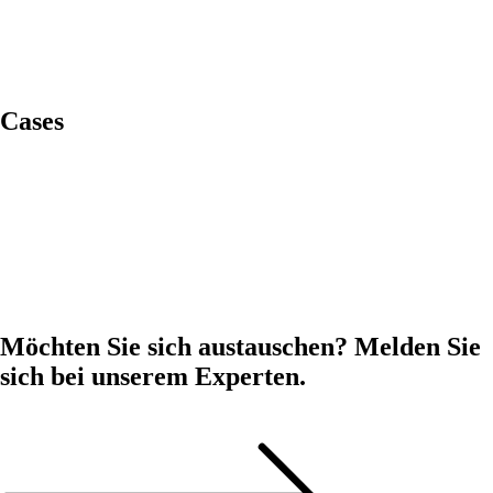
Cases
MUUUH! x GVO - Eine Social-Media-Recruiting-Kampagne, die
wirkt
MUUUH! x Grafschafter Nachrichten: Employer Branding
MUUUH! x Thomas Philipps: Employer Branding
MUUUH! x heristo: Employer Branding
Möchten Sie sich austauschen? Melden Sie
sich bei unserem Experten.