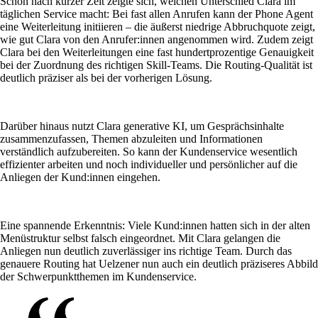
Schon nach kurzer Zeit zeigte sich, welchen Unterschied Clara im
täglichen Service macht: Bei fast allen Anrufen kann der Phone Agent
eine Weiterleitung initiieren – die äußerst niedrige Abbruchquote zeigt,
wie gut Clara von den Anrufer:innen angenommen wird. Zudem zeigt
Clara bei den Weiterleitungen eine fast hundertprozentige Genauigkeit
bei der Zuordnung des richtigen Skill-Teams. Die Routing-Qualität ist
deutlich präziser als bei der vorherigen Lösung.
Darüber hinaus nutzt Clara generative KI, um Gesprächsinhalte
zusammenzufassen, Themen abzuleiten und Informationen
verständlich aufzubereiten. So kann der Kundenservice wesentlich
effizienter arbeiten und noch individueller und persönlicher auf die
Anliegen der Kund:innen eingehen.
Eine spannende Erkenntnis: Viele Kund:innen hatten sich in der alten
Menüstruktur selbst falsch eingeordnet. Mit Clara gelangen die
Anliegen nun deutlich zuverlässiger ins richtige Team. Durch das
genauere Routing hat Uelzener nun auch ein deutlich präziseres Abbild
der Schwerpunktthemen im Kundenservice.