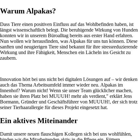
Warum Alpakas?
Dass Tiere einen positiven Einfluss auf das Wohlbefinden haben, ist
längst wissenschaftlich belegt. Die beruhigende Wirkung von Hunden
konnten wir in unserem Büroalltag bereits aus erster Hand erfahren.
Nun wollen wir herausfinden, was Alpakas für uns tun können. Diese
sanften und neugierigen Tiere sind bekannt für ihre stressreduzierende
Wirkung und ihre Fähigkeit, Menschen ein Lächeln ins Gesicht zu
zaubern.
Innovation hört bei uns nicht bei digitalen Lösungen auf – wir denken
auch das Thema Arbeitsumfeld immer wieder neu. Alpakas im
Innenhof? Warum nicht! Wenn sie unser Team glücklicher machen,
haben sie ihren Platz bei MUUUH! mehr als verdient," erklärt Jens
Bormann, Gründer und Geschäftsführer von MUUUH!, der sich trotz
seiner Tierhaarallergie für dieses Projekt eingesetzt hat.
Ein aktives Miteinander
Damit unsere neuen flauschigen Kollegen sich bei uns wohlfühlen,
binden wir die Mitarbeitenden aktiv in die Pflege ein. Füttern,