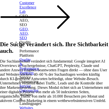
Customer
Excellence
Lab
GEO,
AEO,
SEO
GEO,
AEO,
SEO
Quality
Die Suche verändert sich. Ihre Sichtbarkeit
&
auch.
Performance
Plattform
Quality
Die Suchlandschaft verändert sich fundamental: Google integriert AI
&
Overviews in Suchergebnisse, ChatGPT, Perplexity, Claude und
Performance
andere Answer Engines beantworten Fragen direkt — ohne dass User
Plattform
auf Websites klicken. 40–60 % der Suchanfragen werden künftig
Service
durch KI-generierte Antworten befriedigt, ohne Website-Besuch.
Outsourcing
Unternehmen verlieren dabei Traffic, Leads und die Kontrolle über
Service
ihre Markendarstellung. Dieses Modul richtet sich an Unternehmen mit
Outsourcing
einer digitalen Präsenz von mehr als 50 indexierten Seiten,
Websites
organischem Traffic von mehr als 10.000 Besuchern pro Monat und
&
aktivem Content-Marketing in einem wettbewerbsintensiven Umfeld.
Landingpages
Websites