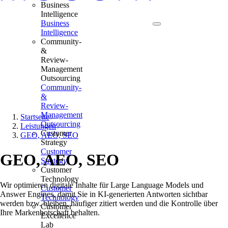
Business
Intelligence
Business
Intelligence
Community-
&
Review-
Management
Outsourcing
Community-
&
Review-
Management
Startseite
Outsourcing
Leistungen
Customer
GEO, AEO, SEO
Strategy
Customer
GEO, AEO, SEO
Strategy
Customer
Technology
Wir optimieren digitale Inhalte für Large Language Models und
Customer
Answer Engines, damit Sie in KI-generierten Antworten sichtbar
Technology
werden bzw. bleiben, häufiger zitiert werden und die Kontrolle über
Customer
Ihre Markenbotschaft behalten.
Excellence
Lab