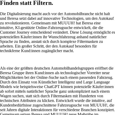
Finden statt Filtern.
Die Digitalisierung macht auch vor der Automobilbranche nicht halt
und Beresa setzt dabei auf innovative Technologien, um den Autokauf
zu revolutionieren. Gemeinsam mit MUUUH! hat Beresa eine
intuitive, KI-gestützte Online-Fahrzeugsuche entwickelt, die die
Customer Journey entscheidend verändert. Diese Lösung ermöglicht es
potenziellen Käufer:innen ihr Wunschfahrzeug anhand natürlicher
Sprache zu finden, anstatt sich durch komplexe Filtermasken zu
arbeiten. Ein großer Schritt, der den Autokauf besonders für
technikferne Kund:innen zugänglicher macht.
Als eine der größten deutschen Automobilhandelsgruppen eröffnet die
Beresa Gruppe ihren Kund:innen als technologischer Vorreiter neue
Möglichkeiten bei der Online-Suche nach einem passenden Fahrzeug.
Durch den Einsatz von Künstlicher Intelligenz und Large Language
Models wie beispielsweise ChatGPT können potenzielle Käufer:innen
ab sofort mittels natürlicher Sprache ganz unkompliziert nach einem
Wagen suchen, statt sich durch Filtermasken mit Hunderten von
technischen Attributen zu klicken. Entwickelt wurde die intuitive, auf
Kundenbedürfnisse zugeschnittene Fahrzeugsuche von MUUUH!, die
seit Jahren digitale Interaktionen für verschiedene Branchen konzipiert.
Gemeinsam setzen Beresa und MUUUH! neue Maßstäbe im